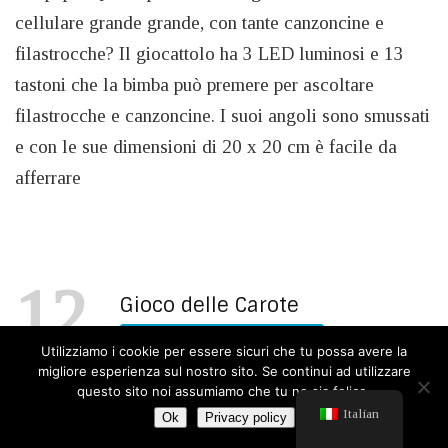
cellulare grande grande, con tante canzoncine e
filastrocche? Il giocattolo ha 3 LED luminosi e 13
tastoni che la bimba può premere per ascoltare
filastrocche e canzoncine. I suoi angoli sono smussati
e con le sue dimensioni di 20 x 20 cm è facile da
afferrare
12
Gioco delle Carote
PER LE ATTIVITA’ MOTORIE
Utilizziamo i cookie per essere sicuri che tu possa avere la
migliore esperienza sul nostro sito. Se continui ad utilizzare
questo sito noi assumiamo che tu ne sia felice.
Italian
Ok
Privacy policy