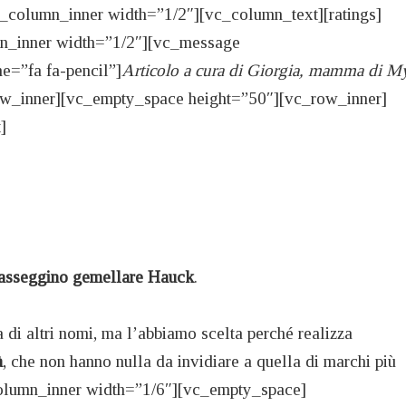
_column_inner width=”1/2″][vc_column_text][ratings]
mn_inner width=”1/2″][vc_message
=”fa fa-pencil”]
Articolo a cura di Giorgia, mamma di M
ow_inner][vc_empty_space height=”50″][vc_row_inner]
]
asseggino gemellare Hauck
.
di altri nomi, ma l’abbiamo scelta perché realizza
à
, che non hanno nulla da invidiare a quella di marchi più
column_inner width=”1/6″][vc_empty_space]