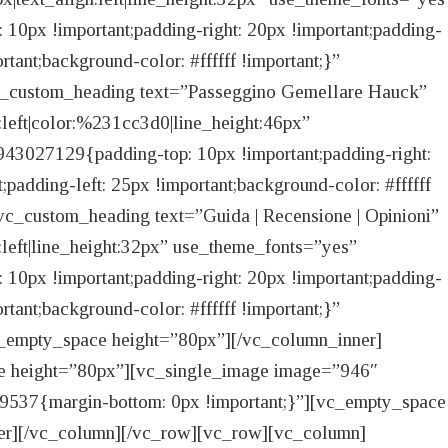
px !important;padding-right: 20px !important;padding-
rtant;background-color: #ffffff !important;}”
vc_custom_heading text=”Passeggino Gemellare Hauck”
n:left|color:%231cc3d0|line_height:46px”
3027129{padding-top: 10px !important;padding-right:
;padding-left: 25px !important;background-color: #ffffff
[vc_custom_heading text=”Guida | Recensione | Opinioni”
n:left|line_height:32px” use_theme_fonts=”yes”
px !important;padding-right: 20px !important;padding-
rtant;background-color: #ffffff !important;}”
c_empty_space height=”80px”][/vc_column_inner]
e height=”80px”][vc_single_image image=”946″
9537{margin-bottom: 0px !important;}”][vc_empty_space
er][/vc_column][/vc_row][vc_row][vc_column]