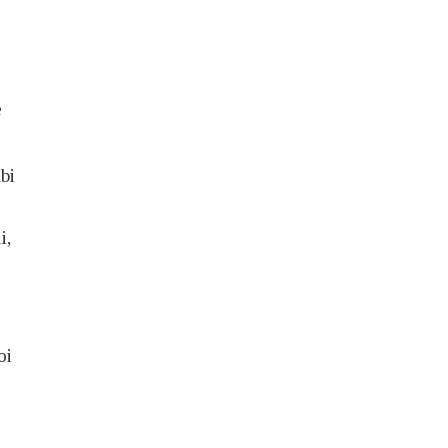
e
bi
i,
oi