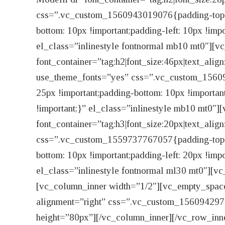
css=”.vc_custom_1560943019076{padding-top: 10
bottom: 10px !important;padding-left: 10px !impo
el_class=”inlinestyle fontnormal mb10 mt0″][
font_container=”tag:h2|font_size:46px|text_alig
use_theme_fonts=”yes” css=”.vc_custom_156094
25px !important;padding-bottom: 10px !important
!important;}” el_class=”inlinestyle mb10 mt0″]
font_container=”tag:h3|font_size:20px|text_alig
css=”.vc_custom_1559737767057{padding-top: 10
bottom: 10px !important;padding-left: 20px !impo
el_class=”inlinestyle fontnormal ml30 mt0″][v
[vc_column_inner width=”1/2″][vc_empty_spac
alignment=”right” css=”.vc_custom_156094297
height=”80px”][/vc_column_inner][/vc_row_inn