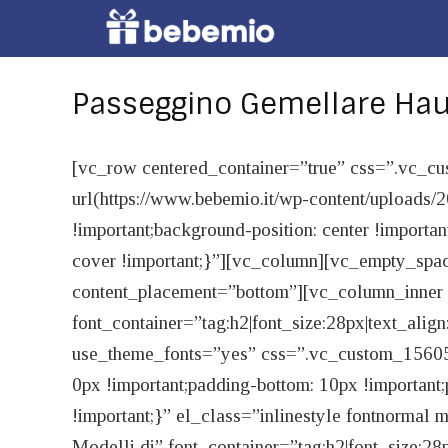
Passeggino Gemellare Ha
[vc_row centered_container=”true” css=”.vc
url(https://www.bebemio.it/wp-content/uploads
!important;background-position: center !importan
cover !important;}”][vc_column][vc_empty_spa
content_placement=”bottom”][vc_column_inner
font_container=”tag:h2|font_size:28px|text_alig
use_theme_fonts=”yes” css=”.vc_custom_156050
0px !important;padding-bottom: 10px !important;p
!important;}” el_class=”inlinestyle fontnormal
Modelli di” font_container=”tag:h2|font_size:28