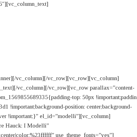
6″][vc_column_text]
inner][/vc_column][/vc_row][vc_row][vc_column]
text][/vc_column][/vc_row][vc_row parallax=”content-
om_1569855689335{padding-top: 50px !important;paddin
3d1 !important;background-position: center;background-
over !important;}” el_id=”modelli”][vc_column]
e Hauck: I Modelli”
n:center|color:%23ffffff” use_theme_fonts=”yes”]