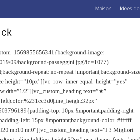
Maison
Idées d
uck
_custom_1569855656341{background-image:
/2019/09/background-passeggini.jpg?id=1077)
t;background-repeat: no-repeat !important;background-size
ce height=”10px”][vc_row_inner equal_height=”yes”
 width=”1/2″][vc_custom_heading text=”★”
n:left|color:%231cc3d0|line_height:32px”
3796189{padding-top: 10px !important;padding-right:
adding-left: 15px !important;background-color: #ffffff
 ml20 mb10 mt0″][vc_custom_heading text=”I 3 Migliori
px|text_align:left|line_height:32px” use_theme_fonts=”yes