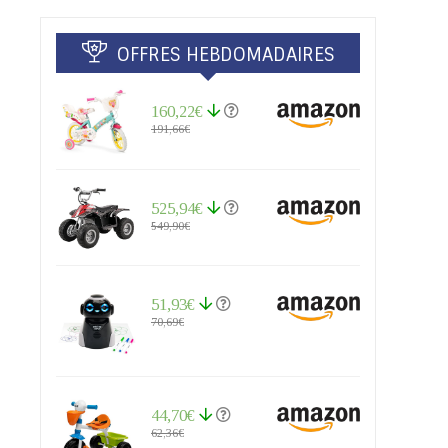
OFFRES HEBDOMADAIRES
160,22€
191,66€
525,94€
549,90€
51,93€
70,69€
44,70€
62,36€