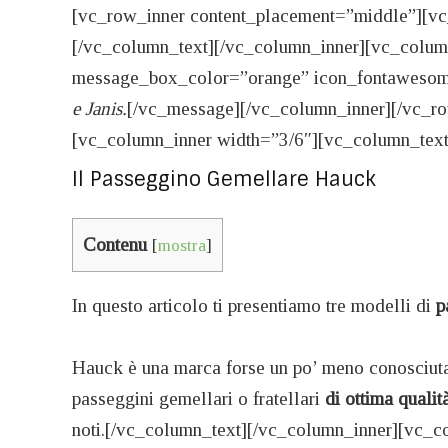
[vc_row_inner content_placement=”middle”][vc
[/vc_column_text][/vc_column_inner][vc_colu
message_box_color=”orange” icon_fontawesome
e Janis.
[/vc_message][/vc_column_inner][/vc_r
[vc_column_inner width=”3/6″][vc_column_text
Il Passeggino Gemellare Hauck
Contenu
[
mostra
]
In questo articolo ti presentiamo tre modelli di
p
Hauck è una marca forse un po’ meno conosciuta 
passeggini gemellari o fratellari
di ottima qualit
noti.[/vc_column_text][/vc_column_inner][vc_