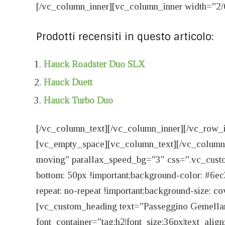
[/vc_column_inner][vc_column_inner width=”2/
Prodotti recensiti in questo articolo:
Hauck Roadster Duo SLX
Hauck Duett
Hauck Turbo Duo
[/vc_column_text][/vc_column_inner][/vc_row_
[vc_empty_space][vc_column_text][/vc_column_
moving” parallax_speed_bg=”3″ css=”.vc_cust
bottom: 50px !important;background-color: #6ec
repeat: no-repeat !important;background-size: c
[vc_custom_heading text=”Passeggino Gemellar
font_container=”tag:h2|font_size:36px|text_alig