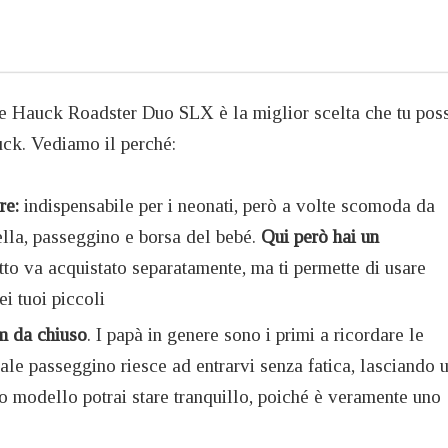
e Hauck Roadster Duo SLX è la miglior scelta che tu pos
uck. Vediamo il perché:
ore:
indispensabile per i neonati, però a volte scomoda da
cella, passeggino e borsa del bebé.
Qui però hai un
tto va acquistato separatamente, ma ti permette di usare
ei tuoi piccoli
m da chiuso
. I papà in genere sono i primi a ricordare le
ale passeggino riesce ad entrarvi senza fatica, lasciando 
to modello potrai stare tranquillo, poiché è veramente uno