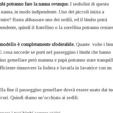
imbi potranno fare la nanna ovunque.
I sediolini di questo
 nanna, in modo indipendente. Uno dei piccoli inizia a
rmire? Basta abbassare uno dei sedili, ed il bimbo potrà
pendente, quindi il fratellino o la sorellina potranno restar
o modello è completamente sfoderabile.
Quante volte i bim
? E cosa succede se porti nel passeggino i bimbi che hanno
ino gemellare però mamma e papà potranno stare tranquill
fficiente rimuovere la fodera e lavarla in lavatrice con un
alla fine il passeggino gemellare dovrà essere usato dai tu
uri. Quindi diamo un’occhiata ai sedili: