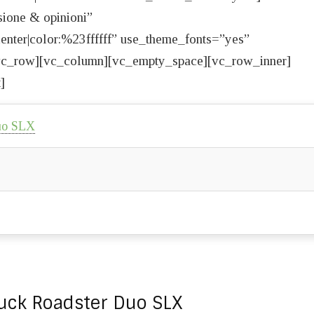
ione & opinioni”
:center|color:%23ffffff” use_theme_fonts=”yes”
[vc_row][vc_column][vc_empty_space][vc_row_inner]
]
uo SLX
uck Roadster Duo SLX