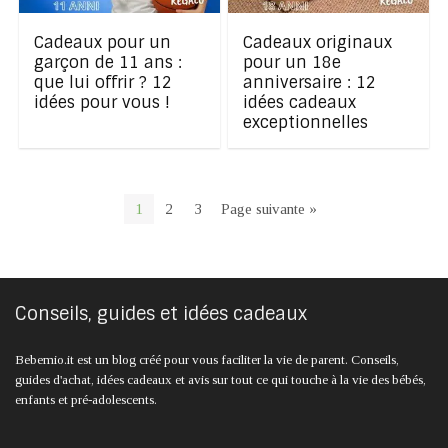
Cadeaux pour un
Cadeaux originaux
garçon de 11 ans :
pour un 18e
que lui offrir ? 12
anniversaire : 12
idées pour vous !
idées cadeaux
exceptionnelles
1
2
3
Page suivante »
Conseils, guides et idées cadeaux
Bebemio.it est un blog créé pour vous faciliter la vie de parent. Conseils,
guides d'achat, idées cadeaux et avis sur tout ce qui touche à la vie des bébés,
enfants et pré-adolescents.