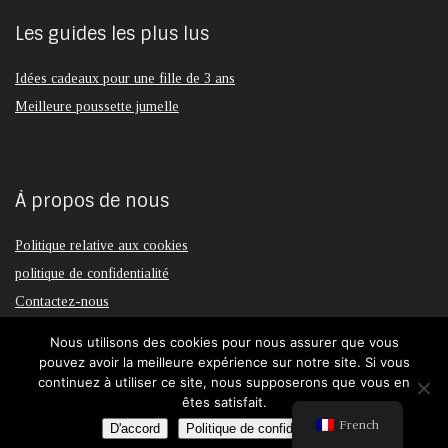
Les guides les plus lus
Idées cadeaux pour une fille de 3 ans
Meilleure poussette jumelle
À propos de nous
Politique relative aux cookies
politique de confidentialité
Contactez-nous
Nous utilisons des cookies pour nous assurer que vous
pouvez avoir la meilleure expérience sur notre site. Si vous
continuez à utiliser ce site, nous supposerons que vous en
2023 bebemio.it © | Fabriqué avec ♥ en Italie - Numéro de TVA : 04021000981
êtes satisfait.
French
D'accord
Politique de confidentialité