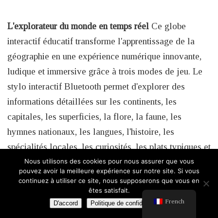
L'explorateur du monde en temps réel
Ce globe
interactif éducatif transforme l'apprentissage de la
géographie en une expérience numérique innovante,
ludique et immersive grâce à trois modes de jeu. Le
stylo interactif Bluetooth permet d'explorer des
informations détaillées sur les continents, les
capitales, les superficies, la flore, la faune, les
hymnes nationaux, les langues, l'histoire, les
spécialités locales, les curiosités, les plats typiques et
les distances entre les capitales et les points d'intérêt.
Nous utilisons des cookies pour nous assurer que vous
pouvez avoir la meilleure expérience sur notre site. Si vous
Grâce à sa connexion sans fil, ce stylo rend
continuez à utiliser ce site, nous supposerons que vous en
êtes satisfait.
l'exploration du globe captivante et interactive,
French
D'accord
Politique de confidentialité
offrant une expérience d'apprentissage à la fois