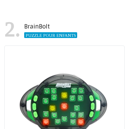
2
BrainBolt
PUZZLE POUR ENFANTS