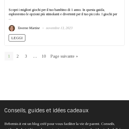
Scopri i migliori giochi per il tuo bambino di 1 anno. In questa guida,
esploreremo le opzioni più stimolanti e divertenti per il tuo piccolo. I giochi per
...
Taverne Martine
novembre 13, 2023
LEGGI
1
2
3
…
10
Page suivante »
Conseils, guides et idées cadeaux
Bebemio.it est un blog créé pour vous faciliter la vie de parent. Conseils,