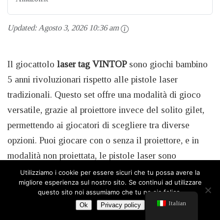
Updated:
Agosto 3, 2026 10:36 am
Il giocattolo
laser tag VINTOP
sono giochi bambino
5 anni rivoluzionari rispetto alle pistole laser
tradizionali. Questo set offre una modalità di gioco
versatile, grazie al proiettore invece del solito gilet,
permettendo ai giocatori di scegliere tra diverse
opzioni. Puoi giocare con o senza il proiettore, e in
modalità non proiettata, le pistole laser sono
compatibili con altre pistole laser e gilet, senza
Utilizziamo i cookie per essere sicuri che tu possa avere la
migliore esperienza sul nostro sito. Se continui ad utilizzare
restrizioni. Con il set di laser tag VINTOP, trasformi
questo sito noi assumiamo che tu ne sia felice.
la tua casa o il tuo giardino in un’arena di laser tag.
Italian
Ok
Privacy policy
Questa pistola laser offre un’esperienza di gioco