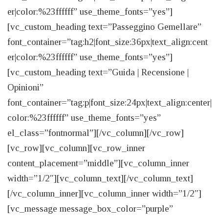
er|color:%23ffffff” use_theme_fonts=”yes”]
[vc_custom_heading text=”Passeggino Gemellare”
font_container=”tag:h2|font_size:36px|text_align:cent
er|color:%23ffffff” use_theme_fonts=”yes”]
[vc_custom_heading text=”Guida | Recensione |
Opinioni”
font_container=”tag:p|font_size:24px|text_align:center|
color:%23ffffff” use_theme_fonts=”yes”
el_class=”fontnormal”][/vc_column][/vc_row]
[vc_row][vc_column][vc_row_inner
content_placement=”middle”][vc_column_inner
width=”1/2″][vc_column_text][/vc_column_text]
[/vc_column_inner][vc_column_inner width=”1/2″]
[vc_message message_box_color=”purple”