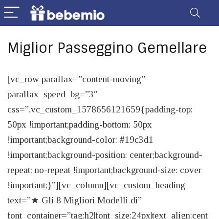
Miglior Passeggino Gemellare
[vc_row parallax=”content-moving”
parallax_speed_bg=”3″
css=”.vc_custom_1578656121659{padding-top:
50px !important;padding-bottom: 50px
!important;background-color: #19c3d1
!important;background-position: center;background-
repeat: no-repeat !important;background-size: cover
!important;}”][vc_column][vc_custom_heading
text=”★ Gli 8 Migliori Modelli di”
font_container=”tag:h2|font_size:24px|text_align:cent