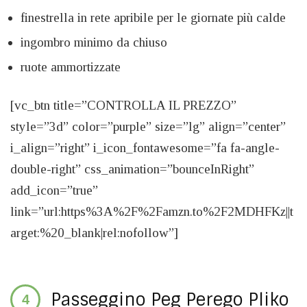
finestrella in rete apribile per le giornate più calde
ingombro minimo da chiuso
ruote ammortizzate
[vc_btn title=”CONTROLLA IL PREZZO”
style=”3d” color=”purple” size=”lg” align=”center”
i_align=”right” i_icon_fontawesome=”fa fa-angle-
double-right” css_animation=”bounceInRight”
add_icon=”true”
link=”url:https%3A%2F%2Famzn.to%2F2MDHFKz||t
arget:%20_blank|rel:nofollow”]
Passeggino Peg Perego Pliko