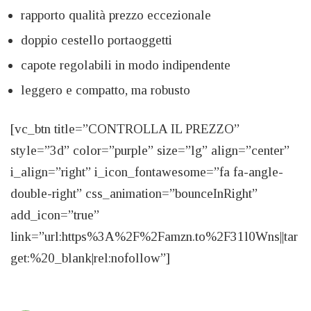
rapporto qualità prezzo eccezionale
doppio cestello portaoggetti
capote regolabili in modo indipendente
leggero e compatto, ma robusto
[vc_btn title=”CONTROLLA IL PREZZO”
style=”3d” color=”purple” size=”lg” align=”center”
i_align=”right” i_icon_fontawesome=”fa fa-angle-
double-right” css_animation=”bounceInRight”
add_icon=”true”
link=”url:https%3A%2F%2Famzn.to%2F31l0Wns||tar
get:%20_blank|rel:nofollow”]