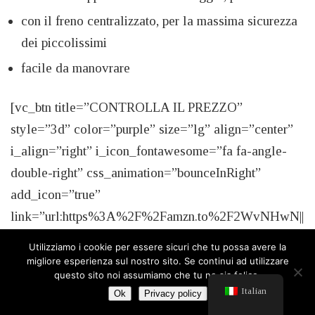
con il freno centralizzato, per la massima sicurezza
dei piccolissimi
facile da manovrare
[vc_btn title=”CONTROLLA IL PREZZO”
style=”3d” color=”purple” size=”lg” align=”center”
i_align=”right” i_icon_fontawesome=”fa fa-angle-
double-right” css_animation=”bounceInRight”
add_icon=”true”
link=”url:https%3A%2F%2Famzn.to%2F2WvNHwN||
target:%20_blank|rel:nofollow”]
Utilizziamo i cookie per essere sicuri che tu possa avere la
migliore esperienza sul nostro sito. Se continui ad utilizzare
questo sito noi assumiamo che tu ne sia felice.
Italian
Ok
Privacy policy
Passeggino Gemellare