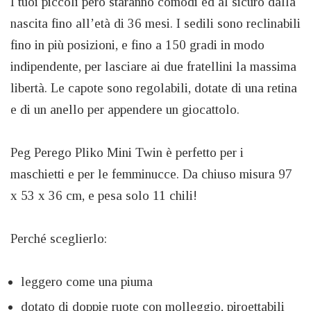
I tuoi piccoli però staranno comodi ed al sicuro dalla
nascita fino all’età di 36 mesi. I sedili sono reclinabili
fino in più posizioni, e fino a 150 gradi in modo
indipendente, per lasciare ai due fratellini la massima
libertà. Le capote sono regolabili, dotate di una retina
e di un anello per appendere un giocattolo.
Peg Perego Pliko Mini Twin è perfetto per i
maschietti e per le femminucce. Da chiuso misura 97
x 53 x 36 cm, e pesa solo 11 chili!
Perché sceglierlo:
leggero come una piuma
dotato di doppie ruote con molleggio, piroettabili