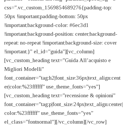
css=”.vc_custom_1569854689276{padding-top:
50px !important;padding-bottom: 50px
!important;background-color: #6ec3d1
!important;background-position: center;background-
repeat: no-repeat !important;background-size: cover
!important;}” el_id=”guida”][vc_column]
[vc_custom_heading text=”Guida All’acquisto e
Migliori Modelli”
font_container=”tag:h2|font_size:36px|text_align:cent
er|color:%23ffffff” use_theme_fonts=”yes”]
[vc_custom_heading text=”recensione & opinioni”
font_container=”tag:p|font_size:24px|text_align:center|
color:%23ffffff” use_theme_fonts=”yes”
el_class=”fontnormal”][/vc_column][/vc_row]