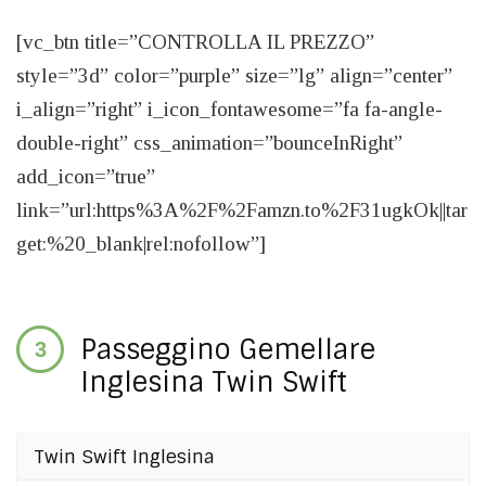
[vc_btn title=”CONTROLLA IL PREZZO”
style=”3d” color=”purple” size=”lg” align=”center”
i_align=”right” i_icon_fontawesome=”fa fa-angle-
double-right” css_animation=”bounceInRight”
add_icon=”true”
link=”url:https%3A%2F%2Famzn.to%2F31ugkOk||tar
get:%20_blank|rel:nofollow”]
Passeggino Gemellare
Inglesina Twin Swift
Twin Swift Inglesina