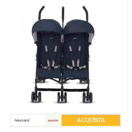
ACQUISTA
Amazon.it
esaurito