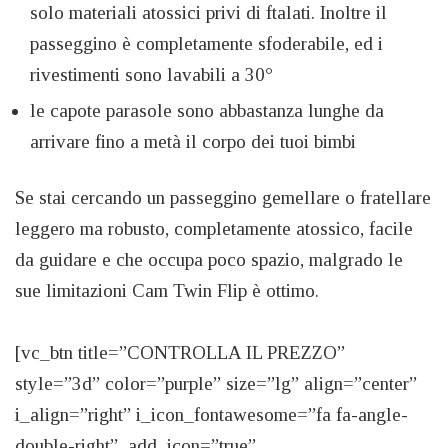
solo materiali atossici privi di ftalati. Inoltre il
passeggino è completamente sfoderabile, ed i
rivestimenti sono lavabili a 30°
le capote parasole sono abbastanza lunghe da
arrivare fino a metà il corpo dei tuoi bimbi
Se stai cercando un passeggino gemellare o fratellare
leggero ma robusto, completamente atossico, facile
da guidare e che occupa poco spazio, malgrado le
sue limitazioni Cam Twin Flip è ottimo.
[vc_btn title=”CONTROLLA IL PREZZO”
style=”3d” color=”purple” size=”lg” align=”center”
i_align=”right” i_icon_fontawesome=”fa fa-angle-
double-right” add_icon=”true”