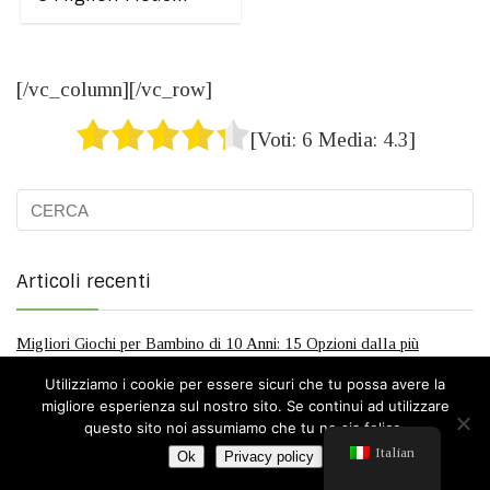
[/vc_column][/vc_row]
[Voti:
6
Media:
4.3
]
Articoli recenti
Migliori Giochi per Bambino di 10 Anni: 15 Opzioni dalla più
Semplice alla più Tecnologica
Utilizziamo i cookie per essere sicuri che tu possa avere la
Migliori Giochi per Bambino di 9 Anni: 15 Soluzioni Istruttive e
migliore esperienza sul nostro sito. Se continui ad utilizzare
Coinvolgenti da Non Perdere!
questo sito noi assumiamo che tu ne sia felice.
Migliori Giochi per Bambino di 8 Anni: 15 Idee dal Gioco da Tavola
Italian
Ok
Privacy policy
alla Moto Elettrica
Migliori Giochi per Bambino di 7 Anni: 15 Imperdibili Giocattoli