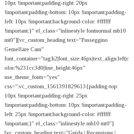
10px !important;padding-right: 20px
!important;padding-bottom: 10px !important;padding-
left: 10px !important;background-color: #ffffff
!important;}” el_class=”inlinestyle fontnormal mb10
mt0″][vc_custom_heading text=”Passeggino
Gemellare Cam”
font_container=”tag:h2|font_size:46px|text_align:left|c
olor:%231cc3d0|line_height:46px”
use_theme_fonts=”yes”
css=”.vc_custom_1561391829613{padding-top:
10px !important;padding-right: 25px
!important;padding-bottom: 10px !important;padding-
left: 25px !important;background-color: #ffffff
!important;}” el_class=”inlinestyle mb10 mt0″]
[vc_custom_heading text=”Guida | Recensione |