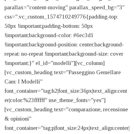
parallax=”content-moving” parallax_speed_bg=”3″
css=”.vc_custom_1574710249776{padding-top:
50px !important;padding-bottom: 50px
!important;background-color: #6ec3d1
!important;background-position: center;background-
repeat: no-repeat !important;background-size: cover
!important;}” el_id=”modelli”][vc_column]
[vc_custom_heading text=”Passeggino Gemellare
Cam: I Modelli”
font_container=”tag:h2|font_size:36px|text_align:cent
er|color:%23ffffff” use_theme_fonts=”yes”]
[vc_custom_heading text=”comparazione, recensione
& opinioni”
font_container=”tag:p|font_size:24px|text_align:center|