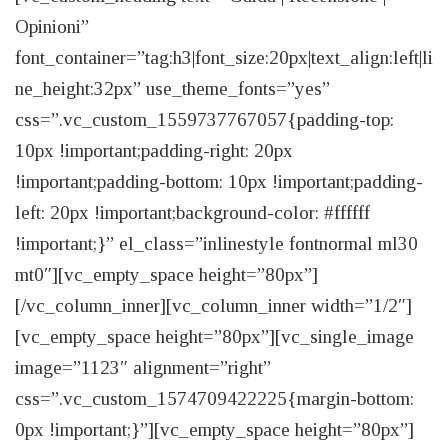
Opinioni”
font_container=”tag:h3|font_size:20px|text_align:left|li
ne_height:32px” use_theme_fonts=”yes”
css=”.vc_custom_1559737767057{padding-top:
10px !important;padding-right: 20px
!important;padding-bottom: 10px !important;padding-
left: 20px !important;background-color: #ffffff
!important;}” el_class=”inlinestyle fontnormal ml30
mt0″][vc_empty_space height=”80px”]
[/vc_column_inner][vc_column_inner width=”1/2″]
[vc_empty_space height=”80px”][vc_single_image
image=”1123″ alignment=”right”
css=”.vc_custom_1574709422225{margin-bottom:
0px !important;}”][vc_empty_space height=”80px”]