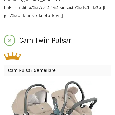
link=”url:https%3A%2F%2Famzn.to%2F2Ful2Cu||tar
get:%20_blank|rel:nofollow”]
Cam Twin Pulsar
Cam Pulsar Gemellare