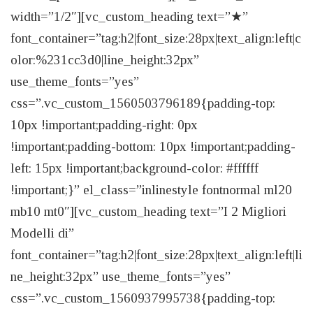
width=”1/2″][vc_custom_heading text=”★”
font_container=”tag:h2|font_size:28px|text_align:left|c
olor:%231cc3d0|line_height:32px”
use_theme_fonts=”yes”
css=”.vc_custom_1560503796189{padding-top:
10px !important;padding-right: 0px
!important;padding-bottom: 10px !important;padding-
left: 15px !important;background-color: #ffffff
!important;}” el_class=”inlinestyle fontnormal ml20
mb10 mt0″][vc_custom_heading text=”I 2 Migliori
Modelli di”
font_container=”tag:h2|font_size:28px|text_align:left|li
ne_height:32px” use_theme_fonts=”yes”
css=”.vc_custom_1560937995738{padding-top: