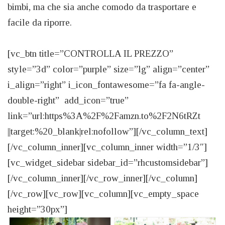
bimbi, ma che sia anche comodo da trasportare e
facile da riporre.
[vc_btn title=”CONTROLLA IL PREZZO”
style=”3d” color=”purple” size=”lg” align=”center”
i_align=”right” i_icon_fontawesome=”fa fa-angle-
double-right” add_icon=”true”
link=”url:https%3A%2F%2Famzn.to%2F2N6tRZt
||target:%20_blank|rel:nofollow”][/vc_column_text]
[/vc_column_inner][vc_column_inner width=”1/3″]
[vc_widget_sidebar sidebar_id=”rhcustomsidebar”]
[/vc_column_inner][/vc_row_inner][/vc_column]
[/vc_row][vc_row][vc_column][vc_empty_space
height=”30px”]