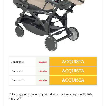
ACQUISTA
Amazon.it
esaurito
ACQUISTA
Amazon.it
esaurito
ACQUISTA
Amazon.it
esaurito
L'ultimo aggiornamento dei prezzi di Amazon è stato: Agosto 26, 2024
7:16 am