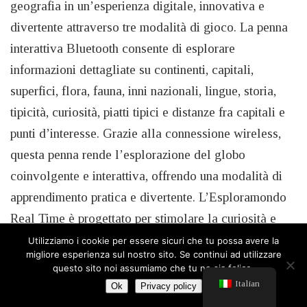
geografia in un’esperienza digitale, innovativa e
divertente attraverso tre modalità di gioco. La penna
interattiva Bluetooth consente di esplorare
informazioni dettagliate su continenti, capitali,
superfici, flora, fauna, inni nazionali, lingue, storia,
tipicità, curiosità, piatti tipici e distanze fra capitali e
punti d’interesse. Grazie alla connessione wireless,
questa penna rende l’esplorazione del globo
coinvolgente e interattiva, offrendo una modalità di
apprendimento pratica e divertente. L’Esploramondo
Real Time è progettato per stimolare la curiosità e
l’apprendimento attraverso la tecnologia, fornendo un
Utilizziamo i cookie per essere sicuri che tu possa avere la
migliore esperienza sul nostro sito. Se continui ad utilizzare
modo coinvolgente per scoprire il mondo.
questo sito noi assumiamo che tu ne sia felice.
Italian
Ok
Privacy policy