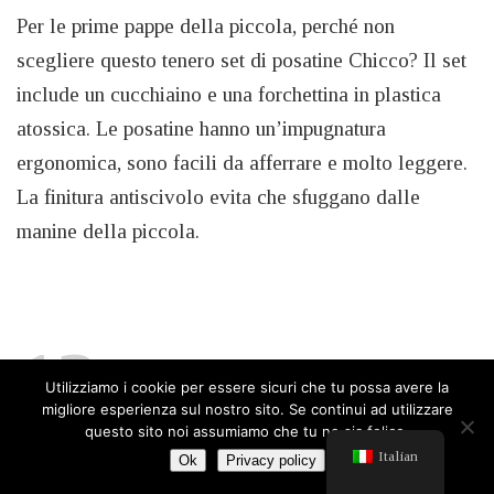
Per le prime pappe della piccola, perché non
scegliere questo tenero set di posatine Chicco? Il set
include un cucchiaino e una forchettina in plastica
atossica. Le posatine hanno un’impugnatura
ergonomica, sono facili da afferrare e molto leggere.
La finitura antiscivolo evita che sfuggano dalle
manine della piccola.
13
Stivaletti per la Pioggia
Utilizziamo i cookie per essere sicuri che tu possa avere la
PER SALTARE NELLE POZZANGHERE
migliore esperienza sul nostro sito. Se continui ad utilizzare
questo sito noi assumiamo che tu ne sia felice.
Italian
Ok
Privacy policy