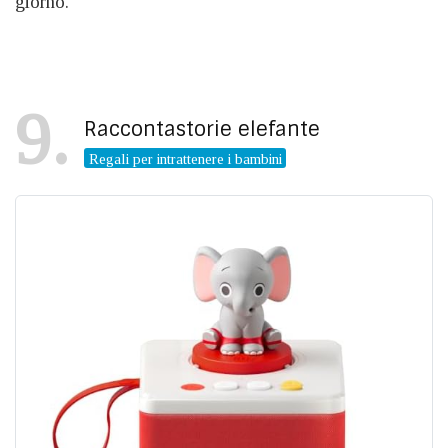
giorno.
9
Raccontastorie elefante
Regali per intrattenere i bambini