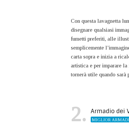
Con questa lavagnetta lum
disegnare qualsiasi immagi
fumetti preferiti, alle illu
semplicemente l’immagine 
carta sopra e inizia a rica
artistica e per imparare la
tornerà utile quando sarà
2
Armadio dei V
MIGLIOR ARMAD