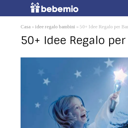
Casa
»
idee regalo bambini
»
50+ Idee Regalo per Ba
50+ Idee Regalo per