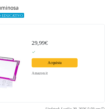
uminosa
O EDUCATIVO
29,99€
Acquista
Amazon.it
Updated:
Luglio 29, 2026 5:59 am