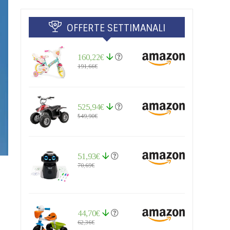
OFFERTE SETTIMANALI
160,22€
191,66€
525,94€
549,90€
51,93€
70,69€
44,70€
62,36€