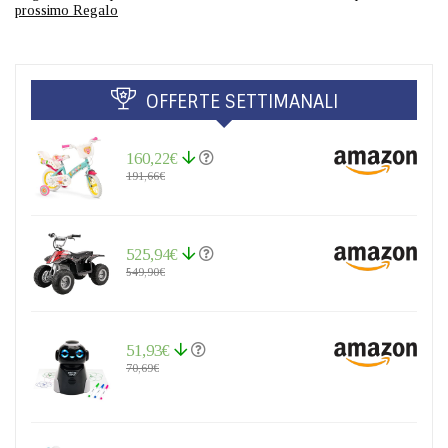
prossimo Regalo
OFFERTE SETTIMANALI
160,22€
191,66€
525,94€
549,90€
51,93€
70,69€