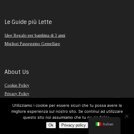
Le Guide più Lette
Idee Regalo per bambina di 3 anni
Migliori Passeggino Gemellare
About Us
Cookie Policy
Privacy Policy
Contattaci
Utilizziamo i cookie per essere sicuri che tu possa avere la
migliore esperienza sul nostro sito. Se continui ad utilizzare
questo sito noi assumiamo che tu ne sia felice.
Italian
Ok
Privacy policy
2023 bebemio.it © | Made with ♥ in Italy - P. IVA: 04021000981