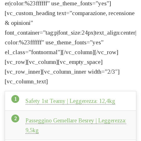
er|color:%23ffffff” use_theme_fonts=”yes”]
[vc_custom_heading text=”comparazione, recensione
& opinioni”
font_container=”tag:p|font_size:24px|text_align:center|
color:%23ffffff” use_theme_fonts=”yes”
el_class=”fontnormal”][/vc_column][/vc_row]
[vc_row][vc_column][vc_empty_space]
[vc_row_inner][vc_column_inner width=”2/3″]
[vc_column_text]
Safety 1st Teamy | Leggerezza: 12,4kg
Passeggino Gemellare Besrey | Leggerezza:
9,5kg