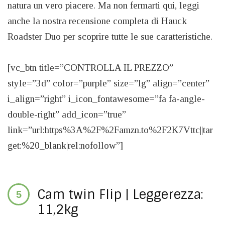
natura un vero piacere. Ma non fermarti qui, leggi
anche la nostra recensione completa di Hauck
Roadster Duo per scoprire tutte le sue caratteristiche.
[vc_btn title=”CONTROLLA IL PREZZO”
style=”3d” color=”purple” size=”lg” align=”center”
i_align=”right” i_icon_fontawesome=”fa fa-angle-
double-right” add_icon=”true”
link=”url:https%3A%2F%2Famzn.to%2F2K7Vttc||tar
get:%20_blank|rel:nofollow”]
Cam twin Flip | Leggerezza:
11,2kg