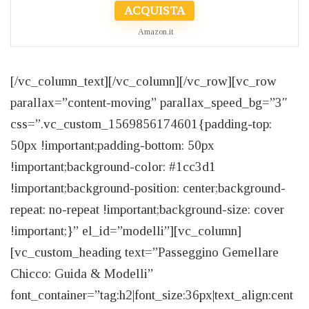
ACQUISTA
Amazon.it
[/vc_column_text][/vc_column][/vc_row][vc_row
parallax=”content-moving” parallax_speed_bg=”3″
css=”.vc_custom_1569856174601{padding-top:
50px !important;padding-bottom: 50px
!important;background-color: #1cc3d1
!important;background-position: center;background-
repeat: no-repeat !important;background-size: cover
!important;}” el_id=”modelli”][vc_column]
[vc_custom_heading text=”Passeggino Gemellare
Chicco: Guida & Modelli”
font_container=”tag:h2|font_size:36px|text_align:cent