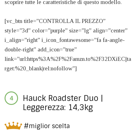
scoprire tutte le caratteristiche di questo modello.
[vc_btn title=”CONTROLLA IL PREZZO”
style=”3d” color=”purple” size=”lg” align=”center”
i_align=”right” i_icon_fontawesome=”fa fa-angle-
double-right” add_icon=”true”
link=”url:https%3A%2F%2Famzn.to%2F32DXiEC||ta
rget:%20_blank|rel:nofollow”]
Hauck Roadster Duo |
Leggerezza: 14,3kg
#miglior scelta