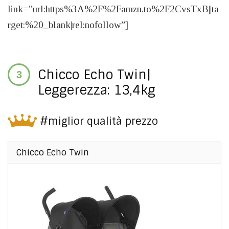
link=”url:https%3A%2F%2Famzn.to%2F2CvsTxB||ta
rget:%20_blank|rel:nofollow”]
Chicco Echo Twin|
Leggerezza: 13,4kg
#miglior qualità prezzo
Chicco Echo Twin