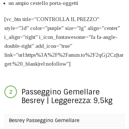
un ampio cestello porta-oggetti
[vc_btn title=”CONTROLLA IL PREZZO”
style=”3d” color=”purple” size=”lg” align=”center”
i_align=”right” i_icon_fontawesome=”fa fa-angle-
double-right” add_icon=”true”
link=”url:https%3A%2F%2Famzn.to%2F2qGj2Cz||tar
get:%20_blank|rel:nofollow”]
Passeggino Gemellare
Besrey | Leggerezza: 9,5kg
Besrey Passeggino Gemellare