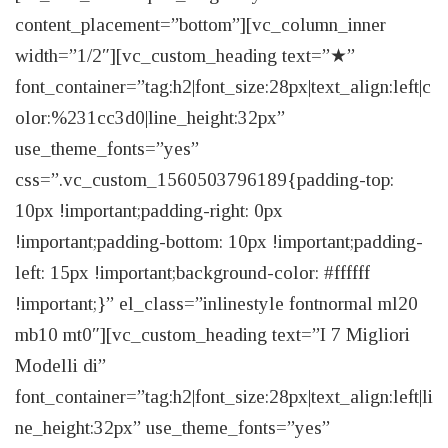
content_placement=”bottom”][vc_column_inner
width=”1/2″][vc_custom_heading text=”★”
font_container=”tag:h2|font_size:28px|text_align:left|c
olor:%231cc3d0|line_height:32px”
use_theme_fonts=”yes”
css=”.vc_custom_1560503796189{padding-top:
10px !important;padding-right: 0px
!important;padding-bottom: 10px !important;padding-
left: 15px !important;background-color: #ffffff
!important;}” el_class=”inlinestyle fontnormal ml20
mb10 mt0″][vc_custom_heading text=”I 7 Migliori
Modelli di”
font_container=”tag:h2|font_size:28px|text_align:left|li
ne_height:32px” use_theme_fonts=”yes”