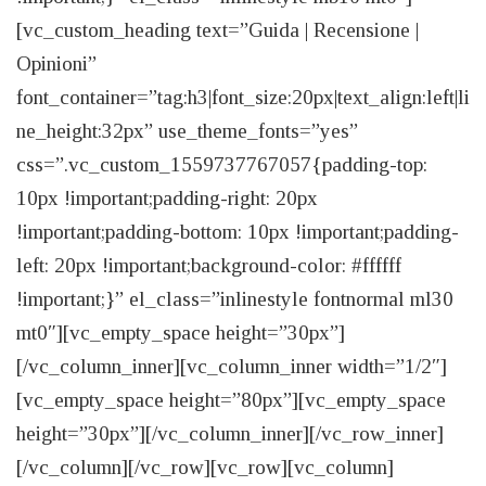
[vc_custom_heading text=”Guida | Recensione |
Opinioni”
font_container=”tag:h3|font_size:20px|text_align:left|li
ne_height:32px” use_theme_fonts=”yes”
css=”.vc_custom_1559737767057{padding-top:
10px !important;padding-right: 20px
!important;padding-bottom: 10px !important;padding-
left: 20px !important;background-color: #ffffff
!important;}” el_class=”inlinestyle fontnormal ml30
mt0″][vc_empty_space height=”30px”]
[/vc_column_inner][vc_column_inner width=”1/2″]
[vc_empty_space height=”80px”][vc_empty_space
height=”30px”][/vc_column_inner][/vc_row_inner]
[/vc_column][/vc_row][vc_row][vc_column]