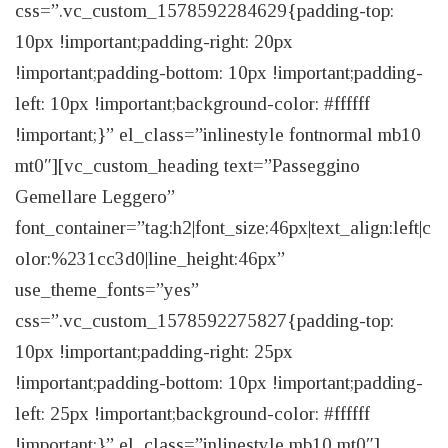
css=”.vc_custom_1578592284629{padding-top:
10px !important;padding-right: 20px
!important;padding-bottom: 10px !important;padding-
left: 10px !important;background-color: #ffffff
!important;}” el_class=”inlinestyle fontnormal mb10
mt0″][vc_custom_heading text=”Passeggino
Gemellare Leggero”
font_container=”tag:h2|font_size:46px|text_align:left|c
olor:%231cc3d0|line_height:46px”
use_theme_fonts=”yes”
css=”.vc_custom_1578592275827{padding-top:
10px !important;padding-right: 25px
!important;padding-bottom: 10px !important;padding-
left: 25px !important;background-color: #ffffff
!important;}” el_class=”inlinestyle mb10 mt0″]