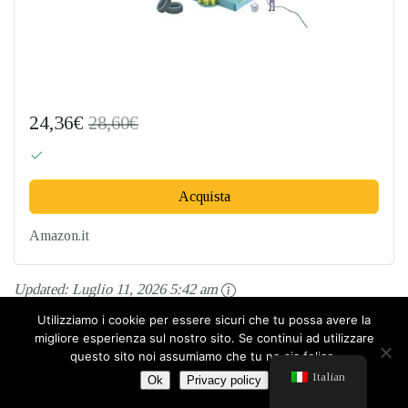
24,36€
28,60€
Acquista
Amazon.it
Updated:
Luglio 11, 2026 5:42 am
Utilizziamo i cookie per essere sicuri che tu possa avere la
migliore esperienza sul nostro sito. Se continui ad utilizzare
Il
garage divertente
è un giocattolo versatile e
questo sito noi assumiamo che tu ne sia felice.
Italian
Ok
Privacy policy
coinvolgente che offre ai bambini infinite opportunità