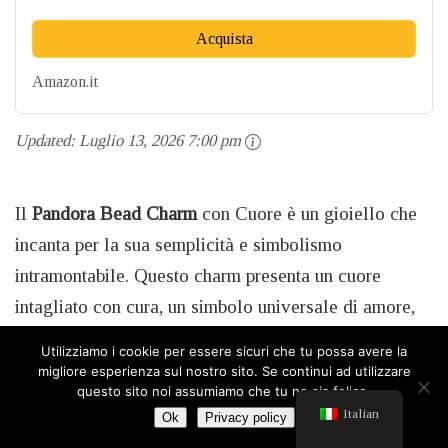
Acquista
Amazon.it
Updated:
Luglio 13, 2026 7:00 pm
Il
Pandora Bead Charm
con Cuore è un gioiello che
incanta per la sua semplicità e simbolismo
intramontabile. Questo charm presenta un cuore
intagliato con cura, un simbolo universale di amore,
affetto e passione. Realizzato con argento sterling di
Utilizziamo i cookie per essere sicuri che tu possa avere la
alta qualità, questo charm brilla con eleganza e si
migliore esperienza sul nostro sito. Se continui ad utilizzare
questo sito noi assumiamo che tu ne sia felice.
adatta perfettamente al tuo braccialetto Pandora. Il
Italian
Ok
Privacy policy
cuore è un simbolo eterno dell’amore, rendendo