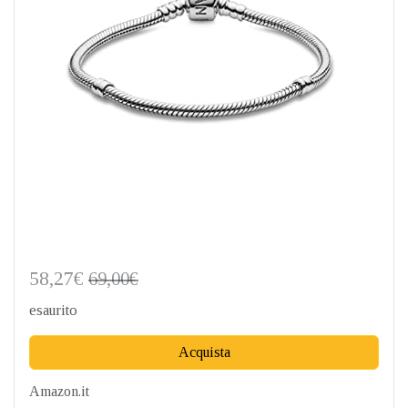
58,27€
69,00€
esaurito
Acquista
Amazon.it