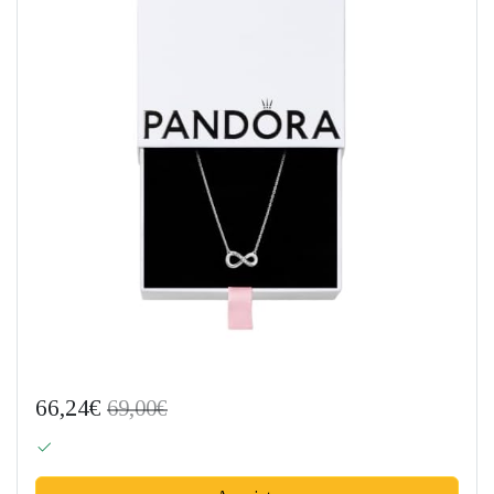
66,24€
69,00€