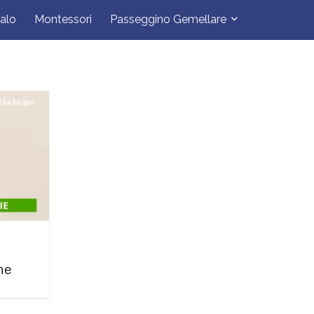
alo
Montessori
Passeggino Gemellare
ne