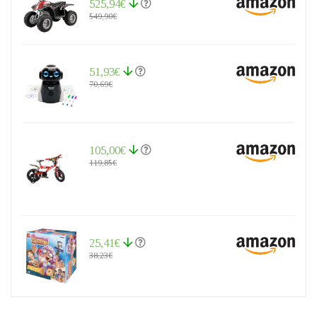
525,94€
549,90€
51,93€
70,69€
105,00€
119,85€
25,41€
38,23€