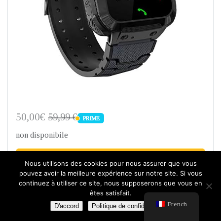
50,00€
59,99 €
PRIME
PRIME
non disponibile
Acheter
Nous utilisons des cookies pour nous assurer que vous
pouvez avoir la meilleure expérience sur notre site. Si vous
Amazon.fr
continuez à utiliser ce site, nous supposerons que vous en
êtes satisfait.
French
D'accord
Politique de confidentialité
Updated:
août 3, 2026 4:09 pm