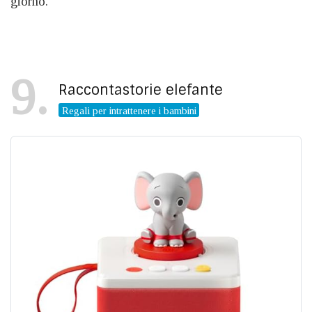
giorno.
9
Raccontastorie elefante
Regali per intrattenere i bambini