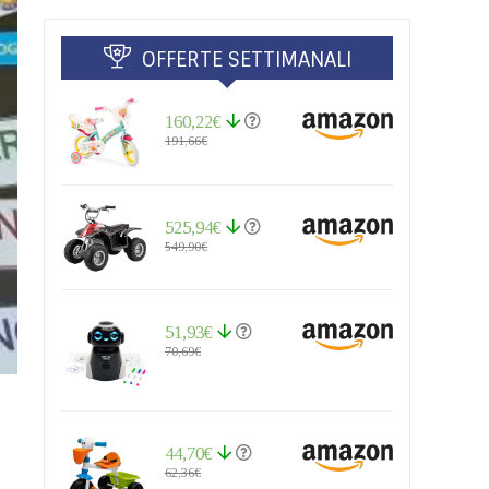
OFFERTE SETTIMANALI
160,22€
191,66€
525,94€
549,90€
51,93€
70,69€
44,70€
62,36€