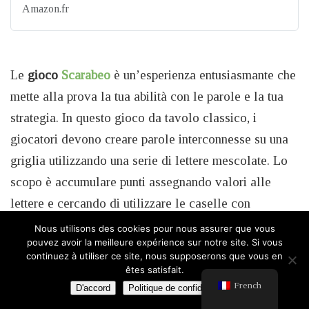
Amazon.fr
Le
gioco
Scarabeo
è un’esperienza entusiasmante che
mette alla prova la tua abilità con le parole e la tua
strategia. In questo gioco da tavolo classico, i
giocatori devono creare parole interconnesse su una
griglia utilizzando una serie di lettere mescolate. Lo
scopo è accumulare punti assegnando valori alle
lettere e cercando di utilizzare le caselle con
moltiplicatori di punteggio. Scarabeo offre
Nous utilisons des cookies pour nous assurer que vous
pouvez avoir la meilleure expérience sur notre site. Si vous
un’opportunità unica per sfidare le tue abilità
continuez à utiliser ce site, nous supposerons que vous en
linguistiche, espandere il tuo vocabolario e mettere
êtes satisfait.
French
alla prova la tua creatività nel trovare parole lunghe e
D'accord
Politique de confidentialité