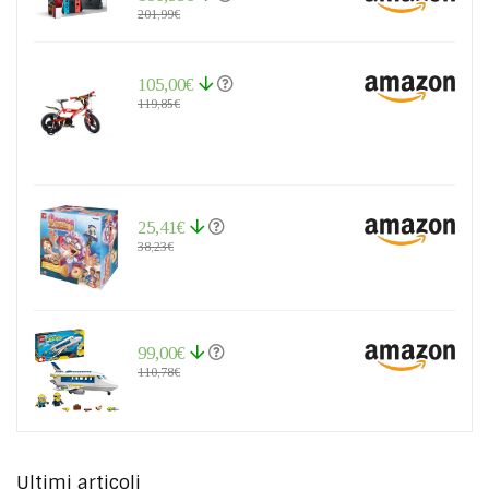
201,99€
105,00€
119,85€
25,41€
38,23€
99,00€
110,78€
Ultimi articoli