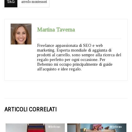
TAG:
arredo montessori
Martina Taverna
Freelance appassionata di SEO e web
marketing. Esperta mondiale di aggiunta di
prodotti al carrello, sono sempre alla ricerca del
regalo perfetto per ogni occasione. Per
Bebemio mi occupo principalmente di guide
all'acquisto e idee regalo.
ARTICOLI CORRELATI