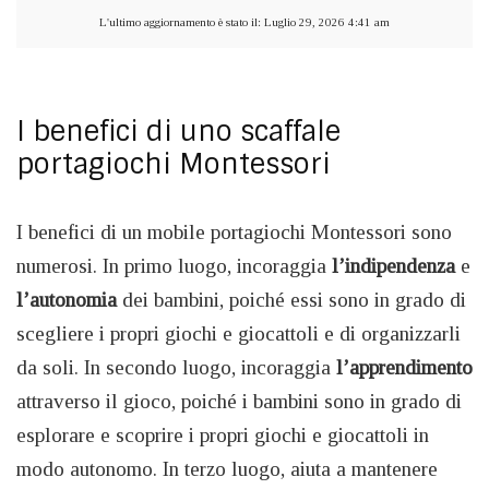
L'ultimo aggiornamento è stato il: Luglio 29, 2026 4:41 am
I benefici di uno scaffale
portagiochi Montessori
I benefici di un mobile portagiochi Montessori sono
numerosi. In primo luogo, incoraggia
l’indipendenza
e
l’autonomia
dei bambini, poiché essi sono in grado di
scegliere i propri giochi e giocattoli e di organizzarli
da soli. In secondo luogo, incoraggia
l’apprendimento
attraverso il gioco, poiché i bambini sono in grado di
esplorare e scoprire i propri giochi e giocattoli in
modo autonomo. In terzo luogo, aiuta a mantenere