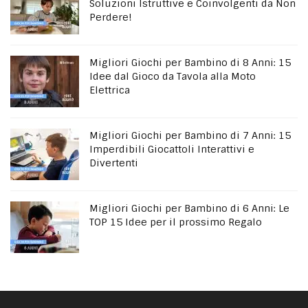
Soluzioni Istruttive e Coinvolgenti da Non
Perdere!
Migliori Giochi per Bambino di 8 Anni: 15
Idee dal Gioco da Tavola alla Moto
Elettrica
Migliori Giochi per Bambino di 7 Anni: 15
Imperdibili Giocattoli Interattivi e
Divertenti
Migliori Giochi per Bambino di 6 Anni: Le
TOP 15 Idee per il prossimo Regalo