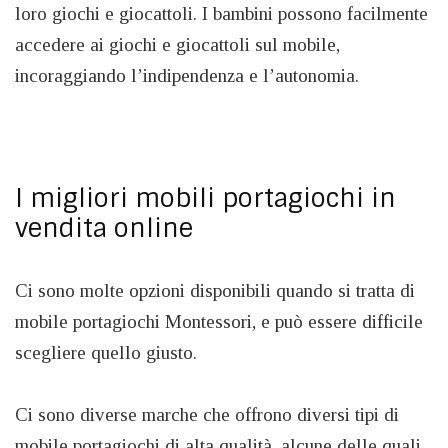
loro giochi e giocattoli. I bambini possono facilmente
accedere ai giochi e giocattoli sul mobile,
incoraggiando l’indipendenza e l’autonomia.
I migliori mobili portagiochi in
vendita online
Ci sono molte opzioni disponibili quando si tratta di
mobile portagiochi Montessori, e può essere difficile
scegliere quello giusto.
Ci sono diverse marche che offrono diversi tipi di
mobile portagiochi di alta qualità, alcune delle quali