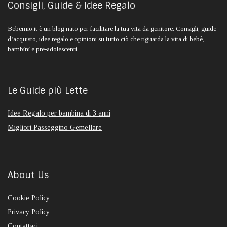
Consigli, Guide & Idee Regalo
Bebemio.it è un blog nato per facilitare la tua vita da genitore. Consigli, guide
d’acquisto, idee regalo e opinioni su tutto ciò che riguarda la vita di bebè,
bambini e pre-adolescenti.
Le Guide più Lette
Idee Regalo per bambina di 3 anni
Migliori Passeggino Gemellare
About Us
Cookie Policy
Privacy Policy
Contattaci