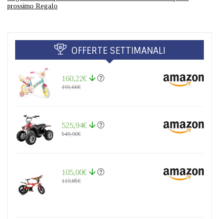
prossimo Regalo
OFFERTE SETTIMANALI
160,22€
191,66€
525,94€
549,90€
105,00€
119,85€