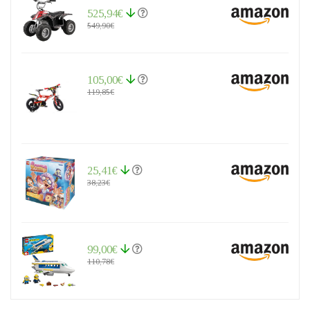
525,94€
549,90€
105,00€
119,85€
25,41€
38,23€
99,00€
110,78€