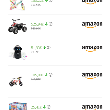
160,22€
191,66€
525,94€
549,90€
51,93€
70,69€
105,00€
119,85€
25,41€