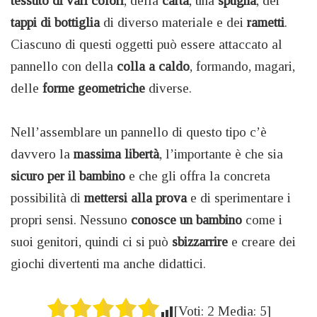
tessuto di vari colori
, della
carta
, una
spugna
, dei
tappi di bottiglia
di diverso materiale e dei
rametti
.
Ciascuno di questi oggetti può essere attaccato al
pannello con della
colla a caldo
, formando, magari,
delle
forme geometriche
diverse.
Nell’assemblare un pannello di questo tipo c’è
davvero la
massima libertà
, l’importante è che sia
sicuro per il bambino
e che gli offra la concreta
possibilità di
mettersi alla prova
e di sperimentare i
propri sensi. Nessuno
conosce un bambino
come i
suoi genitori, quindi ci si può
sbizzarrire
e creare dei
giochi divertenti ma anche didattici.
[Voti:
2
Media:
5
]