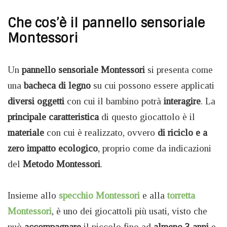
Che cos’è il pannello sensoriale
Montessori
Un
pannello sensoriale Montessori
si presenta come
una
bacheca di legno
su cui possono essere applicati
diversi oggetti
con cui il bambino potrà
interagire
. La
principale caratteristica
di questo giocattolo è il
materiale
con cui è realizzato, ovvero
di riciclo e a
zero impatto ecologico
, proprio come da indicazioni
del
Metodo Montessori
.
Insieme allo
specchio Montessori
e alla
torretta
Montessori
, è uno dei giocattoli più usati, visto che
può
accompagnare
il piccolo fino ad
almeno 3 anni
e