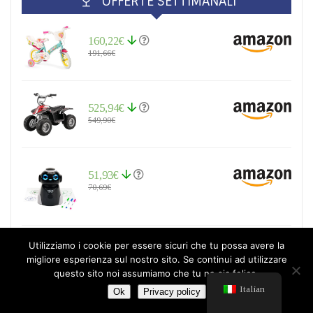
OFFERTE SETTIMANALI
160,22€
191,66€
525,94€
549,90€
51,93€
70,69€
Utilizziamo i cookie per essere sicuri che tu possa avere la
44,70€
migliore esperienza sul nostro sito. Se continui ad utilizzare
62,36€
questo sito noi assumiamo che tu ne sia felice.
Italian
Ok
Privacy policy