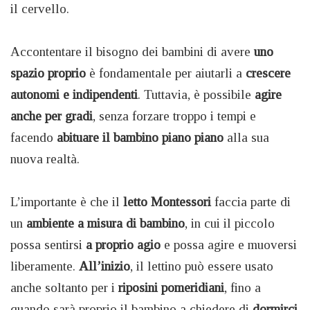
il cervello.
Accontentare il bisogno dei bambini di avere
uno
spazio proprio
è fondamentale per aiutarli a
crescere
autonomi e indipendenti
. Tuttavia, è possibile
agire
anche per gradi
, senza forzare troppo i tempi e
facendo
abituare il bambino piano piano
alla sua
nuova realtà.
L’importante è che il
letto Montessori
faccia parte di
un
ambiente a misura di bambino
, in cui il piccolo
possa sentirsi
a proprio agio
e possa agire e muoversi
liberamente.
All’inizio
, il lettino può essere usato
anche soltanto per i
riposini pomeridiani
, fino a
quando sarà proprio il bambino a chiedere di
dormirci