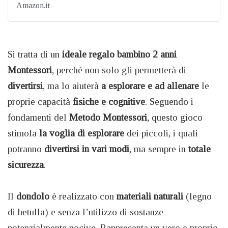
Amazon.it
Si tratta di un
ideale regalo bambino 2 anni
Montessori
, perché non solo gli permetterà di
divertirsi
, ma lo aiuterà
a esplorare e ad allenare
le
proprie capacità
fisiche e cognitive
. Seguendo i
fondamenti del
Metodo Montessori
, questo gioco
stimola
la voglia di esplorare
dei piccoli, i quali
potranno
divertirsi in vari modi
, ma sempre in
totale
sicurezza
.
Il
dondolo
è realizzato con
materiali naturali
(legno
di betulla) e senza l’utilizzo di sostanze
potenzialmente nocive. Rappresenta un vero e proprio