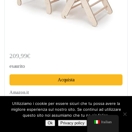
209,99€
esaurito
Acquista
Amazon.it
Utilizziamo i cookie per essere sicuri che tu possa avere la
Updated:
Luglio 4, 2026 4:07 am
migliore esperienza sul nostro sito. Se continui ad utilizzare
questo sito noi assumiamo che tu ne sia felice.
Italian
Ok
Privacy policy
Questo
kit altalena-triangolo
è un perfetto
regalo di