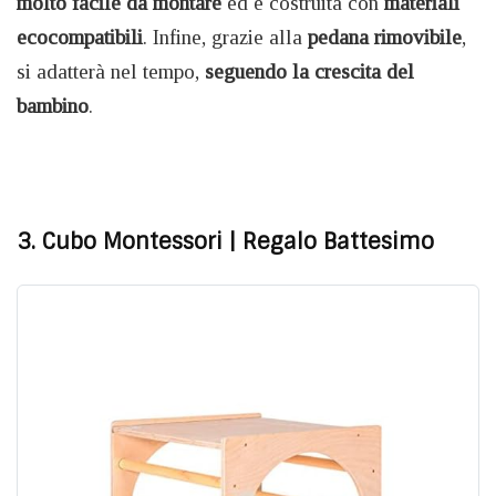
molto facile da montare
ed è costruita con
materiali
ecocompatibili
. Infine, grazie alla
pedana rimovibile
,
si adatterà nel tempo,
seguendo la crescita del
bambino
.
3. Cubo Montessori
| Regalo Battesimo