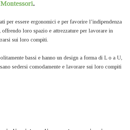
 Montessori
.
ati per essere ergonomici e per favorire l’indipendenza
 offrendo loro spazio e attrezzature per lavorare in
rsi sui loro compiti.
solitamente bassi e hanno un design a forma di L o a U,
sano sedersi comodamente e lavorare sui loro compiti