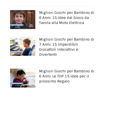
Migliori Giochi per Bambino di
8 Anni: 15 Idee dal Gioco da
Tavola alla Moto Elettrica
Migliori Giochi per Bambino di
7 Anni: 15 Imperdibili
Giocattoli Interattivi e
Divertenti
Migliori Giochi per Bambino di
6 Anni: Le TOP 15 Idee per il
prossimo Regalo