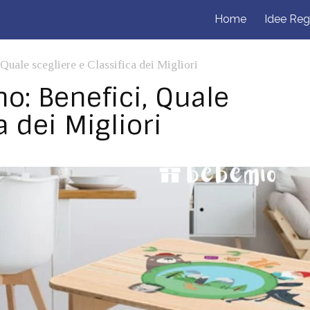
Home
Idee Reg
Quale scegliere e Classifica dei Migliori
o: Benefici, Quale
a dei Migliori