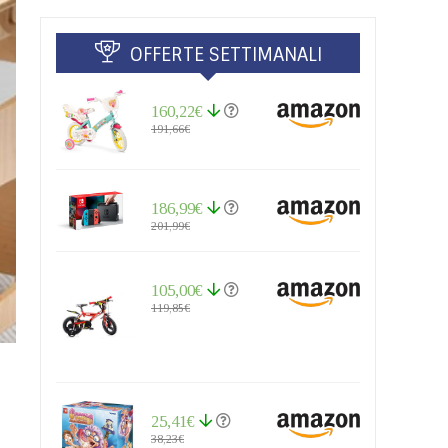
OFFERTE SETTIMANALI
160,22€
191,66€
186,99€
201,99€
105,00€
119,85€
25,41€
38,23€