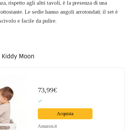
za, rispetto agli altri tavoli, è la presenza di una
ottostante. Le sedie hanno angoli arrotondati; il set è
civolo e facile da pulire.
i Kiddy Moon
73,99€
Acquista
Amazon.it