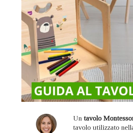
Un
tavolo Montessor
tavolo utilizzato ne