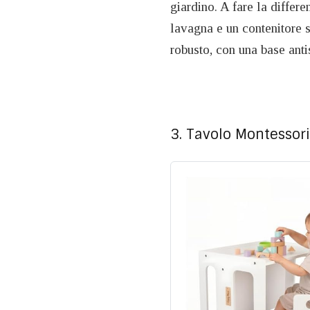
giardino. A fare la differen
lavagna e un contenitore s
robusto, con una base antis
3. Tavolo Montessor