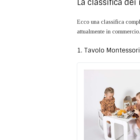
La classifica dei
Ecco una classifica compl
attualmente in commercio.
1. Tavolo Montesso