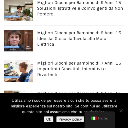
Migliori Giochi per Bambino di 9 Anni: 15
Soluzioni Istruttive e Coinvolgenti da Non
Perdere!
Migliori Giochi per Bambino di 8 Anni: 15
Idee dal Gioco da Tavola alla Moto
Elettrica
Migliori Giochi per Bambino di 7 Anni: 15
Imperdibili Giocattoli Interattivi e
Divertenti
Migliori Giochi per Bambino di 6 Anni: Le
TOP 15 Idee per il prossimo Regalo
Utilizziamo i cookie per essere sicuri che tu possa avere la
migliore esperienza sul nostro sito. Se continui ad utilizzare
questo sito noi assumiamo che tu ne sia felice.
Italian
Ok
Privacy policy